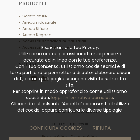
PRODOTTI
Scaffalature
Arredo industriale
Arredo Ufficio
Arredo Negozio
Accessori scaffalature industriali
Rispettiamo la tua Privacy.
Accessori scaffali leggeri
Utilizziamo cookie per assicurarti un’esperienza
accurata ed in linea con le tue preferenze.
SOCIAL
Con il tuo consenso, utilizziamo cookie tecnici e di
terze parti che ci permettono di poter elaborare alcuni
dati, come quali pagine vengono visitate sul nostro
sito.
Per scoprire in modo approfondito come utilizziamo
questi dati,
leggi l’informativa completa
.
Cliccando sul pulsante ‘Accetta’ acconsenti all’utilizzo
dei cookie, oppure configura le diverse tipologie.
© 2026
La Minciotecnica Srl
Tutti i diritti riservati
CONFIGURA COOKIES
RIFIUTA
Privacy Policy
|
Cookies Policy