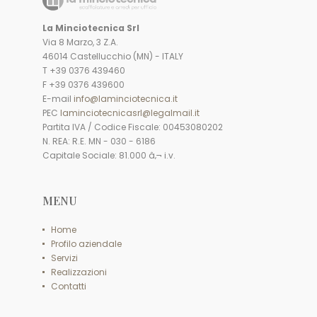
La Minciotecnica Srl
Via 8 Marzo, 3 Z.A.
46014 Castellucchio (MN) - ITALY
T +39 0376 439460
F +39 0376 439600
E-mail
info@laminciotecnica.it
PEC
laminciotecnicasrl@legalmail.it
Partita IVA / Codice Fiscale: 00453080202
N. REA: R.E. MN - 030 - 6186
Capitale Sociale: 81.000 â‚¬ i.v.
MENU
Home
Profilo aziendale
Servizi
Realizzazioni
Contatti