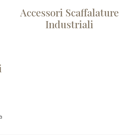
Accessori Scaffalature
Industriali
i
tà