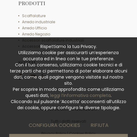
PRODOTTI
Scaffalature
Arredo industriale
Arredo Ufficio
Arredo Negozio
Accessori scaffalature industriali
Rispettiamo la tua Privacy.
Accessori scaffali leggeri
Utilizziamo cookie per assicurarti un’esperienza
accurata ed in linea con le tue preferenze.
SOCIAL
Con il tuo consenso, utilizziamo cookie tecnici e di
terze parti che ci permettono di poter elaborare alcuni
dati, come quali pagine vengono visitate sul nostro
sito.
Per scoprire in modo approfondito come utilizziamo
questi dati,
leggi l’informativa completa
.
Cliccando sul pulsante ‘Accetta’ acconsenti all’utilizzo
dei cookie, oppure configura le diverse tipologie.
© 2026
La Minciotecnica Srl
Tutti i diritti riservati
CONFIGURA COOKIES
RIFIUTA
Privacy Policy
|
Cookies Policy