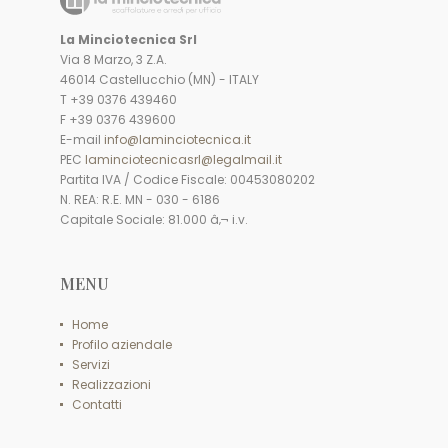
La Minciotecnica Srl
Via 8 Marzo, 3 Z.A.
46014 Castellucchio (MN) - ITALY
T +39 0376 439460
F +39 0376 439600
E-mail
info@laminciotecnica.it
PEC
laminciotecnicasrl@legalmail.it
Partita IVA / Codice Fiscale: 00453080202
N. REA: R.E. MN - 030 - 6186
Capitale Sociale: 81.000 â‚¬ i.v.
MENU
Home
Profilo aziendale
Servizi
Realizzazioni
Contatti