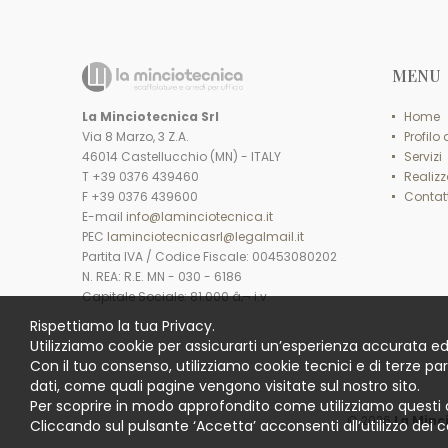
MENU
La Minciotecnica Srl
Home
Via 8 Marzo, 3 Z.A.
Profilo
46014 Castellucchio (MN) - ITALY
Servizi
T +39 0376 439460
Realizz
F +39 0376 439600
Contatt
E-mail
info@laminciotecnica.it
PEC
laminciotecnicasrl@legalmail.it
Partita IVA / Codice Fiscale: 00453080202
N. REA: R.E. MN - 030 - 6186
Capitale Sociale: 81.000 â‚¬ i.v.
Rispettiamo la tua Privacy.
Utilizziamo cookie per assicurarti un’esperienza accurata ed
Con il tuo consenso, utilizziamo cookie tecnici e di terze pa
dati, come quali pagine vengono visitate sul nostro sito.
Per scoprire in modo approfondito come utilizziamo questi 
© 2026
La Minc
Cliccando sul pulsante ‘Accetta’ acconsenti all’utilizzo dei c