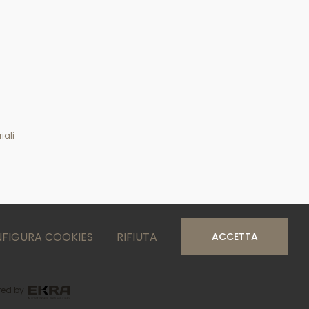
iali
FIGURA COOKIES
RIFIUTA
ACCETTA
ed by