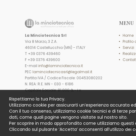
MENU
La Minciotecnica Srl
Home
Via 8 Marzo, 3 Z.A.
Profilo
46014 Castellucchio (MN) - ITALY
Servizi
T +39 0376 439460
Realizz
F +39 0376 439600
Contatt
E-mail
info@laminciotecnica.it
PEC
laminciotecnicasrl@legalmail.it
Partita IVA / Codice Fiscale: 00453080202
N. REA: R.E. MN - 030 - 6186
Capitale Sociale: 81.000 â‚¬ i.v.
Rispettiamo la tua Privacy.
Utilizziamo cookie per assicurarti un’esperienza accurata ed
Con il tuo consenso, utilizziamo cookie tecnici e di terze pa
dati, come quali pagine vengono visitate sul nostro sito.
Per scoprire in modo approfondito come utilizziamo questi 
© 2026
La Minc
Cliccando sul pulsante ‘Accetta’ acconsenti all’utilizzo dei c