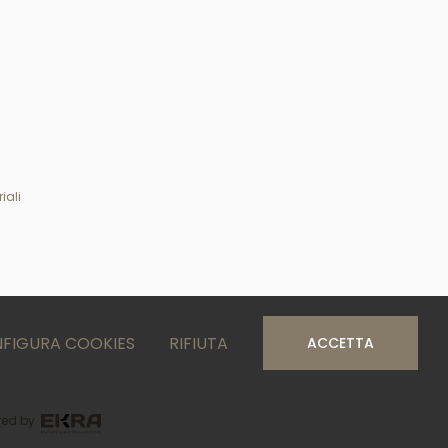
iali
FIGURA COOKIES
RIFIUTA
ACCETTA
ed by