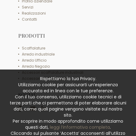
Profilo aziendale
Servizi
Realizzazioni
Contatti
PRODOTTI
Scaffalature
Arredo industriale
Arredo Ufficio
Arredo Negozio
Accessori scaffalature industriali
Rispettiamo la tua Privacy.
Accessori scaffali leggeri
Utilizziamo cookie per assicurarti un’esperienza
accurata ed in linea con le tue preferenze.
SOCIAL
Con il tuo consenso, utilizziamo cookie tecnici e di
terze parti che ci permettono di poter elaborare alcuni
dati, come quali pagine vengono visitate sul nostro
sito.
Per scoprire in modo approfondito come utilizziamo
questi dati,
leggi l’informativa completa
.
Cliccando sul pulsante ‘Accetta’ acconsenti all’utilizzo