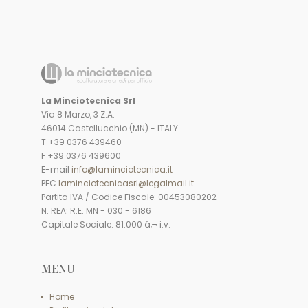
La Minciotecnica Srl
Via 8 Marzo, 3 Z.A.
46014 Castellucchio (MN) - ITALY
T +39 0376 439460
F +39 0376 439600
E-mail
info@laminciotecnica.it
PEC
laminciotecnicasrl@legalmail.it
Partita IVA / Codice Fiscale: 00453080202
N. REA: R.E. MN - 030 - 6186
Capitale Sociale: 81.000 â‚¬ i.v.
MENU
Home