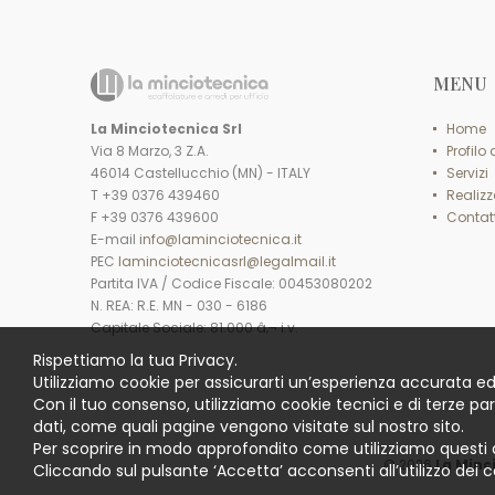
MENU
La Minciotecnica Srl
Home
Via 8 Marzo, 3 Z.A.
Profilo
46014 Castellucchio (MN) - ITALY
Servizi
T +39 0376 439460
Realizz
F +39 0376 439600
Contatt
E-mail
info@laminciotecnica.it
PEC
laminciotecnicasrl@legalmail.it
Partita IVA / Codice Fiscale: 00453080202
N. REA: R.E. MN - 030 - 6186
Capitale Sociale: 81.000 â‚¬ i.v.
Rispettiamo la tua Privacy.
Utilizziamo cookie per assicurarti un’esperienza accurata ed
Con il tuo consenso, utilizziamo cookie tecnici e di terze pa
dati, come quali pagine vengono visitate sul nostro sito.
Per scoprire in modo approfondito come utilizziamo questi 
© 2026
La Minc
Cliccando sul pulsante ‘Accetta’ acconsenti all’utilizzo dei c