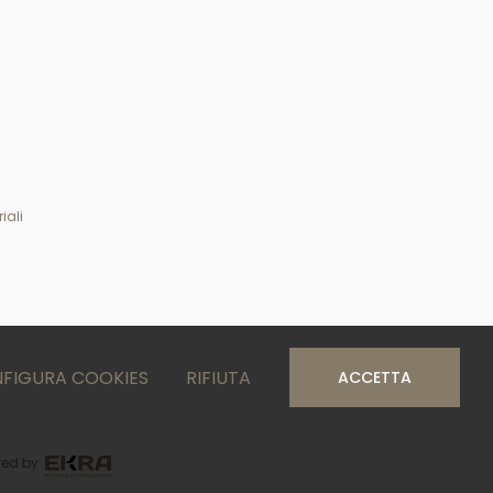
iali
FIGURA COOKIES
RIFIUTA
ACCETTA
ed by