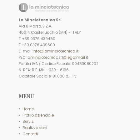
La Minciotecnica Srl
Via 8 Marzo, 3 Z.A.
46014 Castellucchio (MN) - ITALY
T +39 0376 439460
F +39 0376 439600
E-mail
info@laminciotecnica.it
PEC
laminciotecnicasrl@legalmail.it
Partita IVA / Codice Fiscale: 00453080202
N. REA: R.E. MN - 030 - 6186
Capitale Sociale: 81.000 â‚¬ i.v.
MENU
Home
Profilo aziendale
Servizi
Realizzazioni
Contatti