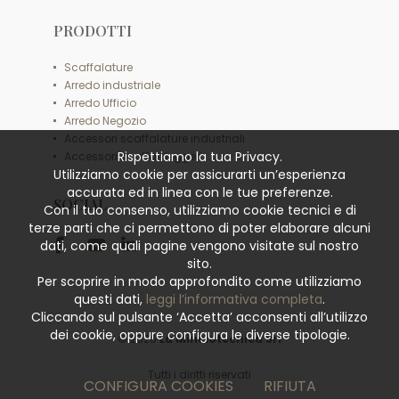
PRODOTTI
Scaffalature
Arredo industriale
Arredo Ufficio
Arredo Negozio
Accessori scaffalature industriali
Rispettiamo la tua Privacy.
Accessori scaffali leggeri
Utilizziamo cookie per assicurarti un’esperienza
accurata ed in linea con le tue preferenze.
SOCIAL
Con il tuo consenso, utilizziamo cookie tecnici e di
terze parti che ci permettono di poter elaborare alcuni
dati, come quali pagine vengono visitate sul nostro
sito.
Per scoprire in modo approfondito come utilizziamo
questi dati,
leggi l’informativa completa
.
Cliccando sul pulsante ‘Accetta’ acconsenti all’utilizzo
dei cookie, oppure configura le diverse tipologie.
© 2026
La Minciotecnica Srl
Tutti i diritti riservati
CONFIGURA COOKIES
RIFIUTA