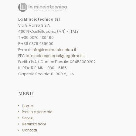
La Minciotecnica Srl
Via 8 Marzo, 3 Z.A.
46014 Castellucchio (MN) - ITALY
T +39 0376 439460
F +39 0376 439600
E-mail
info@laminciotecnica.it
PEC
laminciotecnicasrl@legalmail.it
Partita IVA / Codice Fiscale: 00453080202
N. REA: R.E. MN - 030 - 6186
Capitale Sociale: 81.000 â‚¬ i.v.
MENU
Home
Profilo aziendale
Servizi
Realizzazioni
Contatti