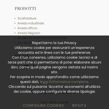
PRODOTTI
Scaffalature
Arredo industriale
Arredo Ufficio
Arredo Negozio
Accessori scaffalature industriali
Rispettiamo la tua Privacy.
Accessori scaffali leggeri
Utilizziamo cookie per assicurarti un’esperienza
accurata ed in linea con le tue preferenze.
SOCIAL
Con il tuo consenso, utilizziamo cookie tecnici e di
terze parti che ci permettono di poter elaborare alcuni
dati, come quali pagine vengono visitate sul nostro
sito.
Per scoprire in modo approfondito come utilizziamo
questi dati,
leggi l’informativa completa
.
Cliccando sul pulsante ‘Accetta’ acconsenti all’utilizzo
dei cookie, oppure configura le diverse tipologie.
© 2026
La Minciotecnica Srl
Tutti i diritti riservati
CONFIGURA COOKIES
RIFIUTA