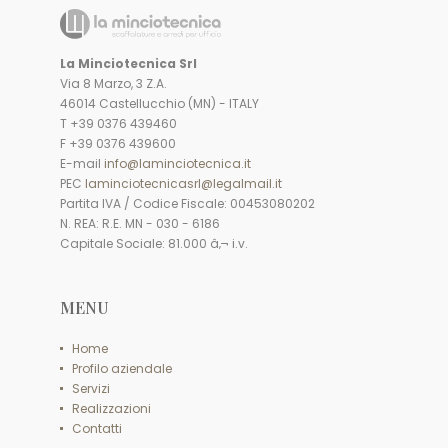
La Minciotecnica Srl
Via 8 Marzo, 3 Z.A.
46014 Castellucchio (MN) - ITALY
T +39 0376 439460
F +39 0376 439600
E-mail
info@laminciotecnica.it
PEC
laminciotecnicasrl@legalmail.it
Partita IVA / Codice Fiscale: 00453080202
N. REA: R.E. MN - 030 - 6186
Capitale Sociale: 81.000 â‚¬ i.v.
MENU
Home
Profilo aziendale
Servizi
Realizzazioni
Contatti