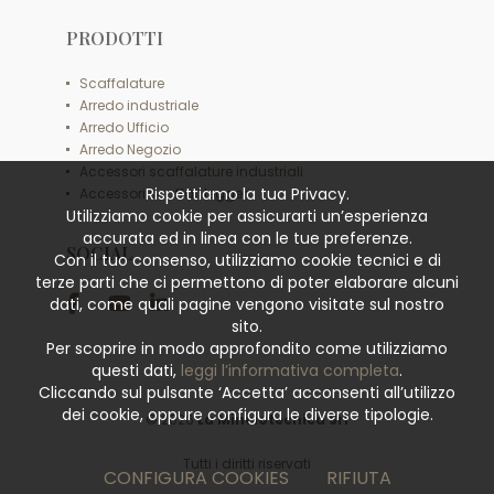
PRODOTTI
Scaffalature
Arredo industriale
Arredo Ufficio
Arredo Negozio
Accessori scaffalature industriali
Rispettiamo la tua Privacy.
Accessori scaffali leggeri
Utilizziamo cookie per assicurarti un’esperienza
accurata ed in linea con le tue preferenze.
SOCIAL
Con il tuo consenso, utilizziamo cookie tecnici e di
terze parti che ci permettono di poter elaborare alcuni
dati, come quali pagine vengono visitate sul nostro
sito.
Per scoprire in modo approfondito come utilizziamo
questi dati,
leggi l’informativa completa
.
Cliccando sul pulsante ‘Accetta’ acconsenti all’utilizzo
dei cookie, oppure configura le diverse tipologie.
© 2026
La Minciotecnica Srl
Tutti i diritti riservati
CONFIGURA COOKIES
RIFIUTA